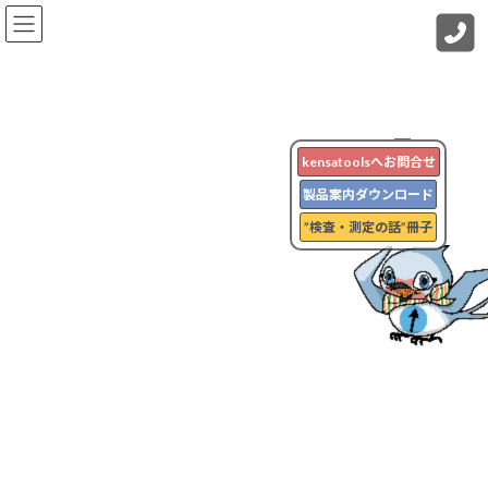
コ
ナ
ン
ビ
テ
ゲ
ン
ー
ツ
シ
へ
ョ
検査・測定の話
ス
ン
キ
に
kensatoolsへお問合せ
ッ
移
製品案内ダウンロード
プ
動
HOME
検査・測定の話
展示会
”検査・測定の話”冊子
三井機工株式会社様主催『MECT2025フォロー展』、ご来場ありがとうござ
いました！
三井機工株式会社様主催
『MECT2025フォロー展』、ご
来場ありがとうございました！
kensatools_QA