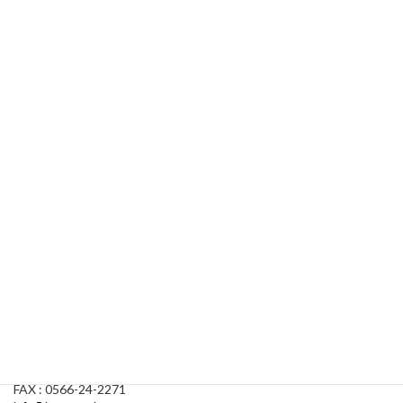
kensatools の特長
製品紹介
納入実績
お客様の声
検査・測定の話
会社案内
kensatools
448-0813 愛知県刈谷市小垣江町本郷下58-1
TEL : 0566-25-0781
FAX : 0566-24-2271