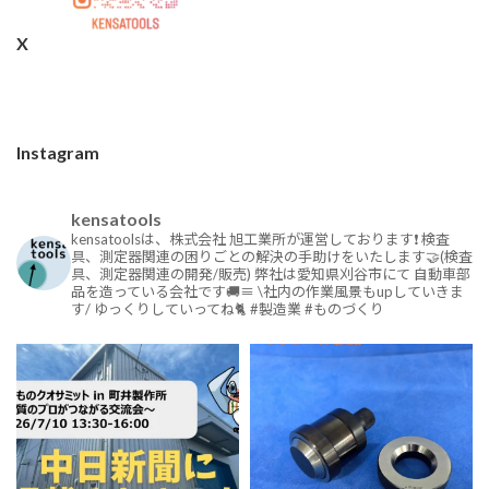
X
Instagram
kensatools
kensatoolsは、株式会社 旭工業所が運営しております❗
検査
具、測定器関連の困りごとの解決の手助けをいたします🤝(検査
具、測定器関連の開発/販売)
弊社は愛知県刈谷市にて
自動車部
品を造っている会社です🚚≡
\社内の作業風景もupしていきま
す/
ゆっくりしていってね🐈
#製造業
#ものづくり